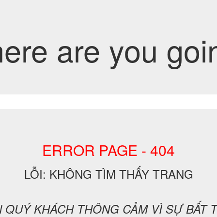
ere are you goi
ERROR PAGE - 404
LỖI: KHÔNG TÌM THẤY TRANG
N QUÝ KHÁCH THÔNG CẢM VÌ SỰ BẤT T