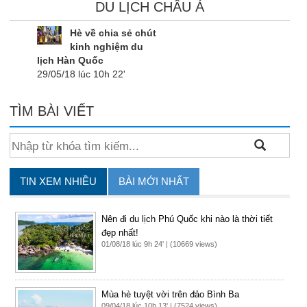
DU LỊCH CHÂU Á
Hè về chia sẻ chút
kinh nghiệm du
lịch Hàn Quốc
29/05/18 lúc 10h 22'
TÌM BÀI VIẾT
TIN XEM NHIỀU
BÀI MỚI NHẤT
Nên đi du lịch Phú Quốc khi nào là thời tiết
đẹp nhất!
01/08/18 lúc 9h 24' | (10669 views)
Mùa hè tuyệt vời trên đảo Bình Ba
09/04/18 lúc 10h 13' | (7524 views)