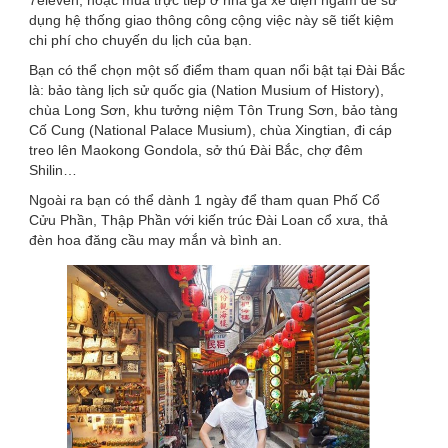
dụng hệ thống giao thông công cộng việc này sẽ tiết kiệm
chi phí cho chuyến du lịch của bạn.
Bạn có thể chọn một số điểm tham quan nổi bật tại Đài Bắc
là: bảo tàng lịch sử quốc gia (Nation Musium of History),
chùa Long Sơn, khu tưởng niệm Tôn Trung Sơn, bảo tàng
Cố Cung (National Palace Musium), chùa Xingtian, đi cáp
treo lên Maokong Gondola, sở thú Đài Bắc, chợ đêm
Shilin…
Ngoài ra bạn có thể dành 1 ngày để tham quan Phố Cổ
Cửu Phần, Thập Phần với kiến trúc Đài Loan cổ xưa, thả
đèn hoa đăng cầu may mắn và bình an.