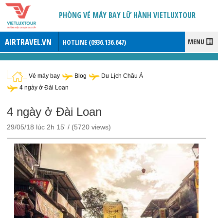
PHÒNG VÉ MÁY BAY LỮ HÀNH VIETLUXTOUR
AIRTRAVEL.VN
MENU
HOTLINE (
0936.136.647
)
Vé máy bay
Blog
Du Lịch Châu Á
4 ngày ở Đài Loan
4 ngày ở Đài Loan
29/05/18 lúc 2h 15' / (5720 views)