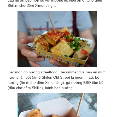
đậu hủ ăn béo hơn so với thường lệ. Nên ăn ở: Chợ đêm
Shillin, chợ đêm Ximending…
Các món đồ nướng streetfood: Recommend là nên ăn mực
nướng lăn bột (ăn ở Shifen Old Street là ngon nhất), bò
nướng (ăn ở chợ đêm Ximending), gà nướng BBQ tẩm bột
(đầu chợ đêm Shillin), bánh bao nướng…