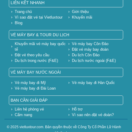
LIÊN KẾT NHANH
Trang chủ
Giới thiệu
Vì sao đặt vé tại Vietluxtour
Khuyến mãi
Blog
VÉ MÁY BAY & TOUR DU LỊCH
Khuyến mãi vé máy bay quốc
Vé máy bay Côn Đảo
tế
Đặt vé máy bay đoàn
Đặt vé theo yêu cầu
Du lịch Côn Đảo
Du lịch trong nước (F&E)
Du lịch nước ngoài (F&E)
VÉ MÁY BAY NƯỚC NGOÀI
Vé máy bay đi Mỹ
Vé máy bay đi Hàn Quốc
Vé máy bay đi Đài Loan
BẠN CẦN GIẢI ĐÁP
Liên hệ phòng vé
Hỗ trợ
Cẩm nang
Vì sao nên đặt vé đoàn?
© 2025 vietluxtour.com. Bản quyền thuộc về Công Ty Cổ Phần Lữ Hành