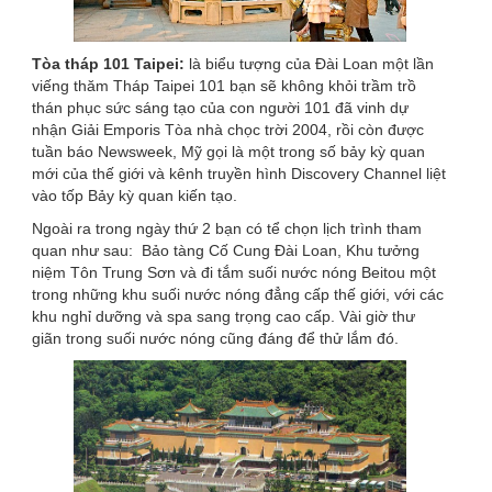
Tòa tháp 101 Taipei:
là biểu tượng của Đài Loan một lần
viếng thăm Tháp Taipei 101 bạn sẽ không khỏi trầm trồ
thán phục sức sáng tạo của con người 101 đã vinh dự
nhận Giải Emporis Tòa nhà chọc trời 2004, rồi còn được
tuần báo Newsweek, Mỹ gọi là một trong số bảy kỳ quan
mới của thế giới và kênh truyền hình Discovery Channel liệt
vào tốp Bảy kỳ quan kiến tạo.
Ngoài ra trong ngày thứ 2 bạn có tể chọn lịch trình tham
quan như sau: Bảo tàng Cố Cung Đài Loan, Khu tưởng
niệm Tôn Trung Sơn và đi tắm suối nước nóng Beitou một
trong những khu suối nước nóng đẳng cấp thế giới, với các
khu nghỉ dưỡng và spa sang trọng cao cấp. Vài giờ thư
giãn trong suối nước nóng cũng đáng để thử lắm đó.