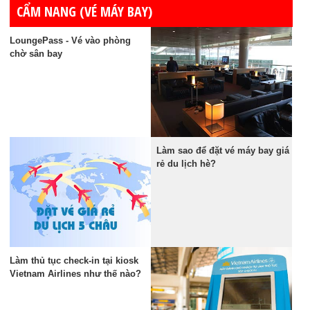
CẨM NANG (VÉ MÁY BAY)
LoungePass - Vé vào phòng
chờ sân bay
Làm sao để đặt vé máy bay giá
rẻ du lịch hè?
Làm thủ tục check-in tại kiosk
Vietnam Airlines như thế nào?