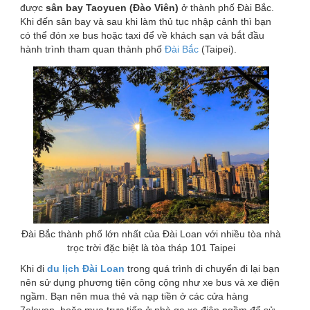
được
sân bay Taoyuen (Đào Viên)
ở thành phố Đài Bắc.
Khi đến sân bay và sau khi làm thủ tục nhập cảnh thì bạn
có thể đón xe bus hoặc taxi để về khách sạn và bắt đầu
hành trình tham quan thành phố
Đài Bắc
(Taipei).
Đài Bắc thành phố lớn nhất của Đài Loan với nhiều tòa nhà
trọc trời đặc biệt là tòa tháp 101 Taipei
Khi đi
du lịch Đài Loan
trong quá trình di chuyển đi lại bạn
nên sử dụng phương tiện công cộng như xe bus và xe điện
ngầm. Bạn nên mua thẻ và nạp tiền ở các cửa hàng
7eleven, hoặc mua trực tiếp ở nhà ga xe điện ngầm để sử