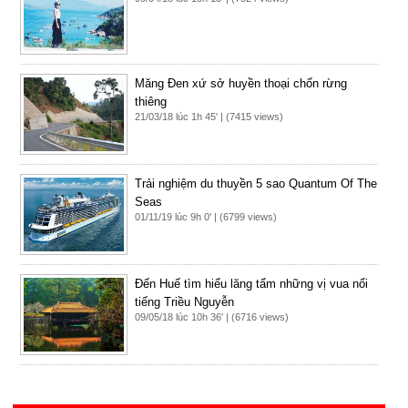
Măng Đen xứ sở huyền thoại chốn rừng
thiêng
21/03/18 lúc 1h 45' | (7415 views)
Trải nghiệm du thuyền 5 sao Quantum Of The
Seas
01/11/19 lúc 9h 0' | (6799 views)
Đến Huế tìm hiểu lăng tẩm những vị vua nổi
tiếng Triều Nguyễn
09/05/18 lúc 10h 36' | (6716 views)