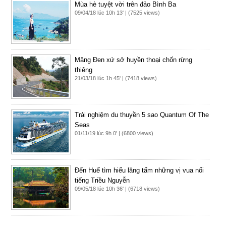
Mùa hè tuyệt vời trên đảo Bình Ba
09/04/18 lúc 10h 13' | (7525 views)
Măng Đen xứ sở huyền thoại chốn rừng
thiêng
21/03/18 lúc 1h 45' | (7418 views)
Trải nghiệm du thuyền 5 sao Quantum Of The
Seas
01/11/19 lúc 9h 0' | (6800 views)
Đến Huế tìm hiểu lăng tẩm những vị vua nổi
tiếng Triều Nguyễn
09/05/18 lúc 10h 36' | (6718 views)