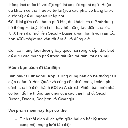
thống taxi quốc tế với đội ngũ lái xe giỏi ngoại ngữ. Hoặc
du khách có thể thuê xe tự lái (yêu cầu phải có bằng lái xe
quốc tế) để du ngoạn khắp nơi.
Để đi lại giữa các thành phố lớn, du khách có thể sử dụng
hệ thống xe buýt liên tỉnh, hay hệ thống tàu điện cao tốc
KTX hiện đại (nối liền Seoul - Busan), vận hành với vận tốc
hơn 400km/giờ mà vẫn rất êm ái và đúng giờ.
Còn có mạng lưới đường bay quốc nội rộng khắp, đặc biệt
để đi từ các thành phố trong đất liền để đến với đảo Jeju.
Mách bạn cách đi tàu điện
Bạn hãy tải
Jihachul App
là ứng dụng bản đồ hệ thống tàu
điện ngầm ở Hàn Quốc vô cùng cần thiết mà lại miễn phí
dành cho hệ điều hành iOS và Android. Phiên bản mới nhất
có bản đồ hệ thống tàu điện của các thành phố: Seoul,
Busan, Daegu, Daejeon và Gwangju.
Với phần mềm này bạn có thể
Tính thời gian di chuyển giữa hai ga bất kỳ trong
cùng một mạng lưới tàu điện.