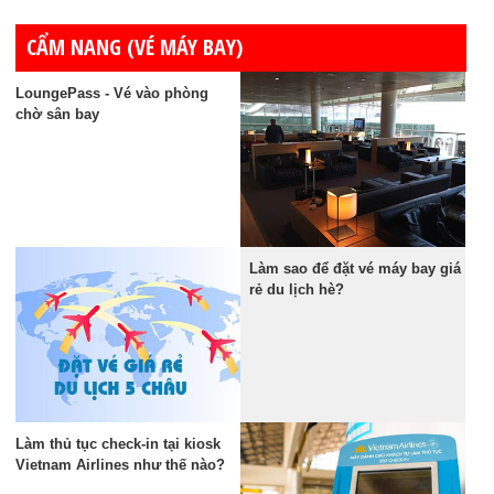
CẨM NANG (VÉ MÁY BAY)
LoungePass - Vé vào phòng
chờ sân bay
Làm sao để đặt vé máy bay giá
rẻ du lịch hè?
Làm thủ tục check-in tại kiosk
Vietnam Airlines như thế nào?