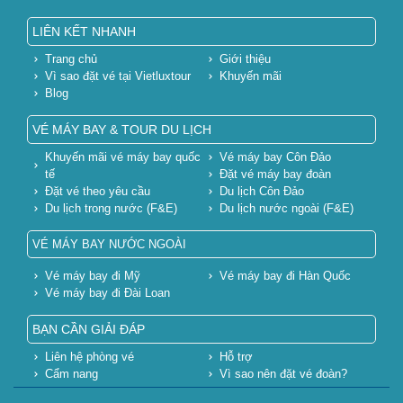
LIÊN KẾT NHANH
Trang chủ
Giới thiệu
Vì sao đặt vé tại Vietluxtour
Khuyến mãi
Blog
VÉ MÁY BAY & TOUR DU LỊCH
Khuyến mãi vé máy bay quốc
Vé máy bay Côn Đảo
tế
Đặt vé máy bay đoàn
Đặt vé theo yêu cầu
Du lịch Côn Đảo
Du lịch trong nước (F&E)
Du lịch nước ngoài (F&E)
VÉ MÁY BAY NƯỚC NGOÀI
Vé máy bay đi Mỹ
Vé máy bay đi Hàn Quốc
Vé máy bay đi Đài Loan
BẠN CẦN GIẢI ĐÁP
Liên hệ phòng vé
Hỗ trợ
Cẩm nang
Vì sao nên đặt vé đoàn?