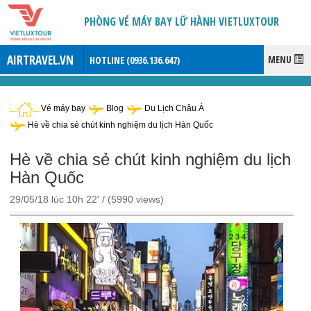
PHÒNG VÉ MÁY BAY LỮ HÀNH VIETLUXTOUR
AIRTRAVEL.VN
MENU
HOTLINE (
0936.136.647
)
Vé máy bay
Blog
Du Lịch Châu Á
Hè về chia sẻ chút kinh nghiệm du lịch Hàn Quốc
Hè về chia sẻ chút kinh nghiệm du lịch
Hàn Quốc
29/05/18 lúc 10h 22' / (5990 views)