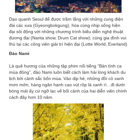
Dạo quanh Seoul để được trầm lắng với những cung điện
đài các xưa (Gyeongbokgung); hòa cùng nhịp sống hiện
đại sôi động với những chương trình biểu diễn nghệ thuật
đương đại (Nanta show, Drum Cat show); cùng gia đình vui
thú tại các công viên giải trí hiện đại (Lotte World, Everland)
Đảo Nami
Là quê hương của những tập phim nổi tiếng “Bản tình ca
mùa đông”, đảo Nami luôn biết cách làm hài lòng khách du
lịch bởi cảnh sắc bốn mùa. Vào dịp hè, những đồi cỏ xanh
mơn mởn, hàng ngân hạnh cao vút rộp lá xanh rì…đi dưới
bóng mát ấy cứ ngỡ lạc vể bối cảnh của hai diễn viên chính
cách đây hơn 10 năm.