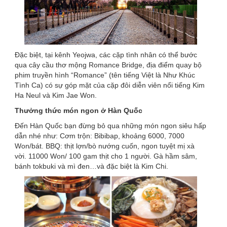
Đặc biệt, tại kênh Yeojwa, các cặp tình nhân có thể bước
qua cây cầu thơ mộng Romance Bridge, địa điểm quay bộ
phim truyền hình “Romance” (tên tiếng Việt là Như Khúc
Tình Ca) có sự góp mặt của cặp đôi diễn viên nổi tiếng Kim
Ha Neul và Kim Jae Won.
Thưởng thức món ngon ở Hàn Quốc
Đến Hàn Quốc bạn đừng bỏ qua những món ngon siêu hấp
dẫn nhé như: Cơm trộn: Bibibap, khoảng 6000, 7000
Won/bát. BBQ: thịt lợn/bò nướng cuốn, ngon tuyệt mị xà
vời. 11000 Won/ 100 gam thịt cho 1 người. Gà hầm sâm,
bánh tokbuki và mì đen…và đặc biệt là Kim Chi.