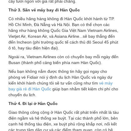
cây tươi ngon với giá rất phải chăng.
Thứ 3. Săn vé máy bay đi Hàn Quốc
Có nhiều hãng hàng không đi Hàn Quốc khởi hành từ TP.
Hồ Chí Minh, Đà Nẵng và Hà Nội. Bạn có thể chọn các
hãng như hàng không Quốc Gia Việt Nam Vietnam Airlines,
Vietjet Air, Korean Air, và Asiana Airline...sẽ bay thẳng đến
đến Incheon (phi trường quốc tế cách thủ đô Seoul 45 phút
ô tô, hay tàu điện hiện đại).
Ngoài ra, Vietnam Airlines còn có chuyến bay mỗi ngày đến
Busan (thành phố cảng biển phía nam Hàn Quốc).
Nếu bạn không nắm được thông tin hãy gọi ngay cho
phòng vé Fidiair nói ý định du lịch Hàn Quốc và ngày dự
kiến khởi hành chúng tôi sẽ tư vấn cũng như tìm
vé máy
bay giá rẻ đi Hàn Quốc
giúp bạn nhằm tiết kiệm chi phí cho
chuyến du lịch.
Thứ 4. Đi lại ở Hàn Quốc
Giao thông công cộng ở Hàn Quốc rất phát triển nhất là tàu
điện ngầm và hệ thống xe buýt. Tại các thành phố lớn, bên
cạnh hệ thống tàu điện, xe buýt phủ rộng khắp nơi, nối kết
các trung tâm dân cư và các điểm tham quan, còn có hệ