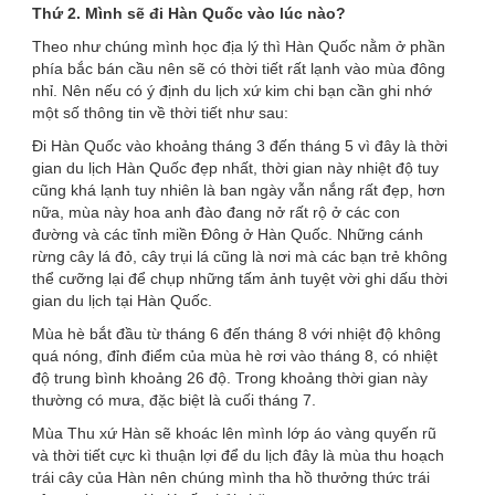
Thứ 2. Mình sẽ đi Hàn Quốc vào lúc nào?
Theo như chúng mình học địa lý thì Hàn Quốc nằm ở phần
phía bắc bán cầu nên sẽ có thời tiết rất lạnh vào mùa đông
nhỉ. Nên nếu có ý định du lịch xứ kim chi bạn cần ghi nhớ
một số thông tin về thời tiết như sau:
Đi Hàn Quốc vào khoảng tháng 3 đến tháng 5 vì đây là thời
gian du lịch Hàn Quốc đẹp nhất, thời gian này nhiệt độ tuy
cũng khá lạnh tuy nhiên là ban ngày vẫn nắng rất đẹp, hơn
nữa, mùa này hoa anh đào đang nở rất rộ ở các con
đường và các tỉnh miền Đông ở Hàn Quốc. Những cánh
rừng cây lá đỏ, cây trụi lá cũng là nơi mà các bạn trẻ không
thể cưỡng lại để chụp những tấm ảnh tuyệt vời ghi dấu thời
gian du lịch tại Hàn Quốc.
Mùa hè bắt đầu từ tháng 6 đến tháng 8 với nhiệt độ không
quá nóng, đỉnh điểm của mùa hè rơi vào tháng 8, có nhiệt
độ trung bình khoảng 26 độ. Trong khoảng thời gian này
thường có mưa, đặc biệt là cuối tháng 7.
Mùa Thu xứ Hàn sẽ khoác lên mình lớp áo vàng quyến rũ
và thời tiết cực kì thuận lợi để du lịch đây là mùa thu hoạch
trái cây của Hàn nên chúng mình tha hồ thưởng thức trái