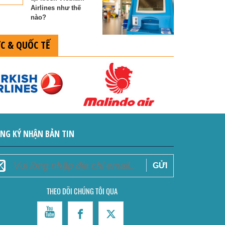
Airlines như thế
nào?
C & QUỐC TẾ
NG KÝ NHẬN BẢN TIN
THEO DÕI CHÚNG TÔI QUA