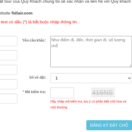
đặt tour của Quý Khách chúng tôi sẽ xác nhận và liên hệ với Quý khách
ebsite
fidiair.com
text có dấu (*) là bắt buộc nhập thông tin.
Yêu cầu khác:
Số vé đặt:
* Mã kiểm tra:
Hãy nhập mã kiểm tra, lưu ý có phân biệt chữ hoa và
chữ thường
ĐĂNG KÝ ĐẶT CHỖ