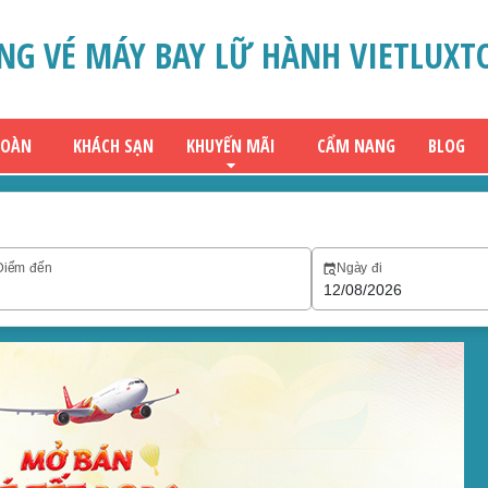
NG VÉ MÁY BAY LỮ HÀNH VIETLUXT
ĐOÀN
KHÁCH SẠN
KHUYẾN MÃI
CẨM NANG
BLOG
Điểm đến
Ngày đi