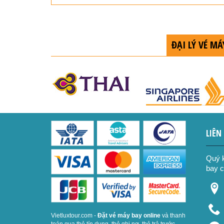
ĐẠI LÝ VÉ M
LIÊN
Quý k
bay c
Vietluxtour.com -
Đặt vé máy bay online
và thanh