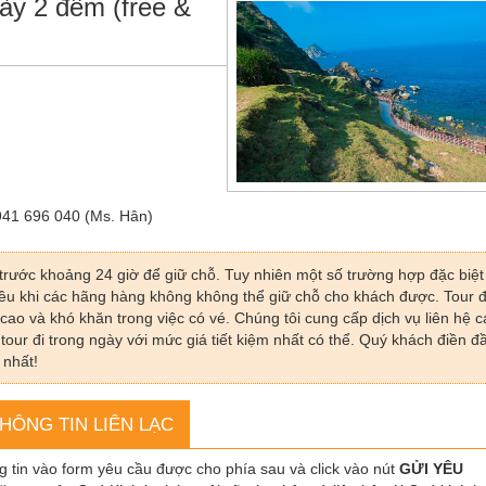
ày 2 đêm (free &
941 696 040 (Ms. Hân)
trước khoảng 24 giờ để giữ chỗ. Tuy nhiên một số trường hợp đặc biệt
nhiều khi các hãng hàng không không thể giữ chỗ cho khách được. Tour đ
 cao và khó khăn trong việc có vé. Chúng tôi cung cấp dịch vụ liên hệ c
r đi trong ngày với mức giá tiết kiệm nhất có thể. Quý khách điền đ
 nhất!
HÔNG TIN LIÊN LẠC
g tin vào form yêu cầu được cho phía sau và click vào nút
GỬI YÊU