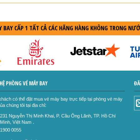
ÁY BAY CẤP 1 TẤT CẢ CÁC HÃNG HÀNG KHÔNG TRONG NƯỚ
 HỆ PHÒNG VÉ MÁY BAY
ĐĂ
hách có thể đặt mua vé máy bay trực tiếp tại phòng vé máy
ủa chúng tôi tại địa chỉ:
231 Nguyễn Thị Minh Khai, P. Cầu Ông Lãnh, TP. Hồ Chí
Minh, Việt Nam .
1900 0055