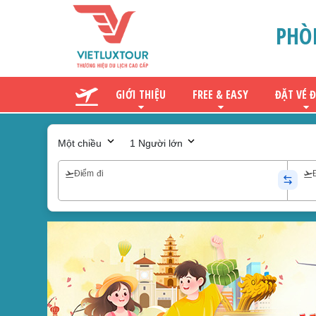
PHÒ
GIỚI THIỆU
FREE & EASY
ĐẶT VÉ 
Một chiều
1 Người lớn
Điểm đi