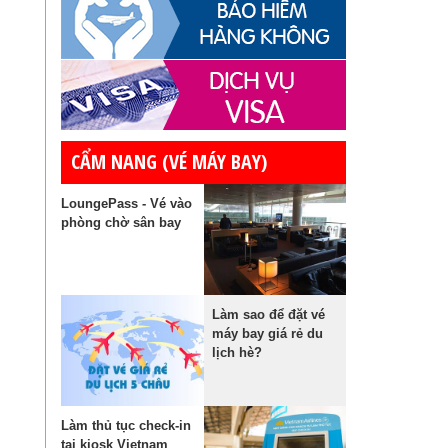
CẨM NANG (VÉ MÁY BAY)
LoungePass - Vé vào
phòng chờ sân bay
Làm sao để đặt vé
máy bay giá rẻ du
lịch hè?
Làm thủ tục check-in
tại kiosk Vietnam