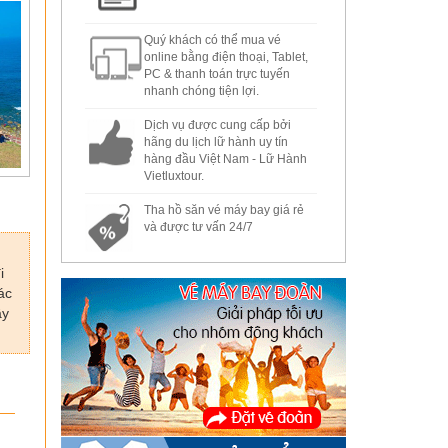
Quý khách có thể mua vé
online bằng điện thoại, Tablet,
PC & thanh toán trực tuyến
nhanh chóng tiện lợi.
Dịch vụ được cung cấp bởi
hãng du lịch lữ hành uy tín
hàng đầu Việt Nam - Lữ Hành
Vietluxtour.
Tha hồ săn vé máy bay giá rẻ
và được tư vấn 24/7
gửi hàng đi mỹ
i
ác
ầy